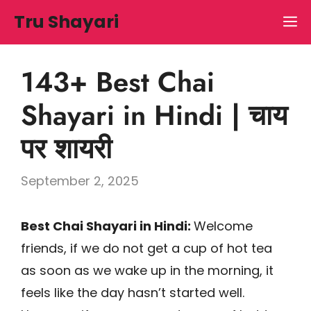
Skip
Tru Shayari
M
to
content
143+ Best Chai
Shayari in Hindi | चाय
पर शायरी
September 2, 2025
Best Chai Shayari in Hindi:
Welcome
friends, if we do not get a cup of hot tea
as soon as we wake up in the morning, it
feels like the day hasn’t started well.