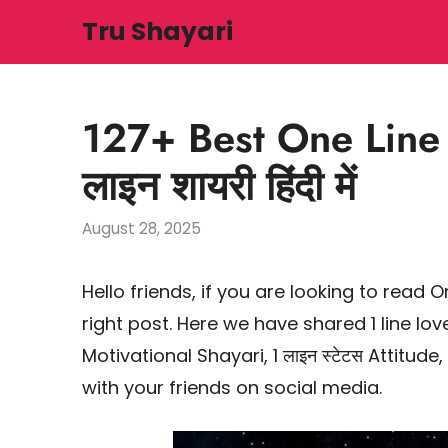
Skip
Tru Shayari
to
content
127+ Best One Line 
लाइन शायरी हिंदी में
August 28, 2025
Hello friends, if you are looking to read O
right post. Here we have shared 1 line lo
Motivational Shayari, 1 लाइन स्टेटस Attitud
with your friends on social media.