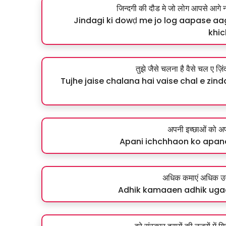
जिन्दगी की दौड मे जो लोग आपसे आगे 
Jindagi ki dowḍ me jo log aapase aa
khic
तुझे जैसे चलना है वैसे चल ए ज़िं
Tujhe jaise chalana hai vaise chal e zi
अपनी इच्छाओं को अपन
Apani ichchhaon ko apan
अधिक कमाएं अधिक उगा
Adhik kamaaen adhik ugaa